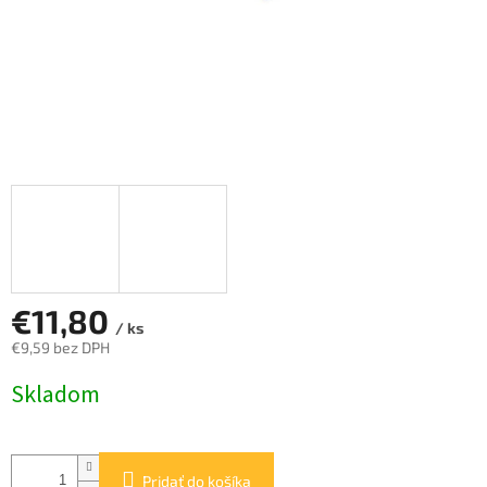
€11,80
/ ks
€9,59 bez DPH
Jednotková
Skladom
cena:
Pridať do košíka