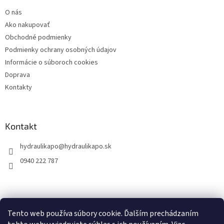
t
O nás
i
Ako nakupovať
e
Obchodné podmienky
Podmienky ochrany osobných údajov
Informácie o súboroch cookies
Doprava
Kontakty
Kontakt
hydraulikapo
@
hydraulikapo.sk
0940 222 787
Tento web používa súbory cookie. Ďalším prechádzaním