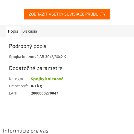
ZOBRAZIŤ VŠETKY SÚVISIACE PRODUKTY
Popis
Diskusia
Podrobný popis
Spojka kolenová AB 30x2/30x2 K
Dodatočné parametre
Kategória
:
Spojky kolenové
Hmotnosť
:
0.1 kg
EAN
:
2000000270047
Z
á
p
ä
Informácie pre vás