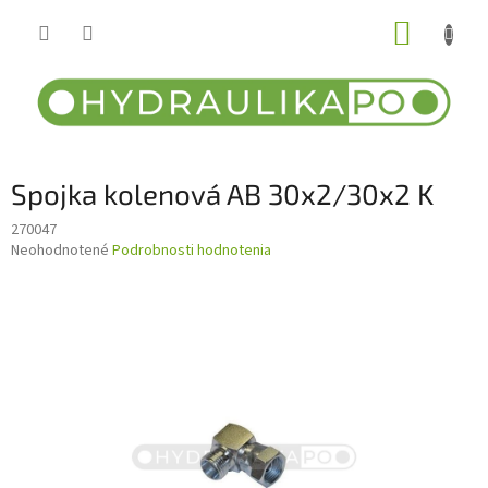
Prejsť
NÁKUP
na
obsah
KOŠÍK
Spojka kolenová AB 30x2/30x2 K
270047
Priemerné
Neohodnotené
Podrobnosti hodnotenia
hodnotenie
produktu
je
0,0
z
5
hviezdičiek.