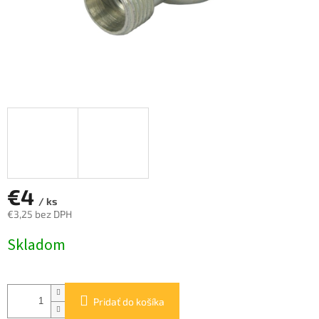
€4
/ ks
€3,25 bez DPH
Jednotková
Skladom
cena:
Pridať do košíka