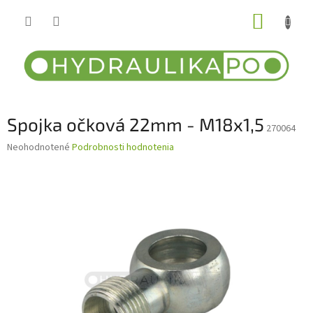
Prejsť
NÁKUP
na
obsah
KOŠÍK
Spojka očková 22mm - M18x1,5
270064
Priemerné
Neohodnotené
Podrobnosti hodnotenia
hodnotenie
produktu
je
0,0
z
5
hviezdičiek.