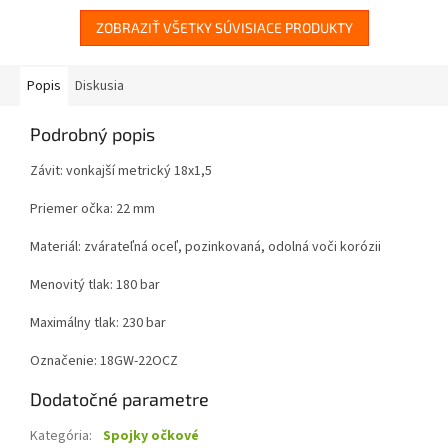
ZOBRAZIŤ VŠETKY SÚVISIACE PRODUKTY
Popis
Diskusia
Podrobný popis
Závit: vonkajší metrický 18x1,5
Priemer očka: 22 mm
Materiál: zvárateľná oceľ, pozinkovaná, odolná voči korózii
Menovitý tlak: 180 bar
Maximálny tlak: 230 bar
Označenie: 18GW-22OCZ
Dodatočné parametre
Kategória
:
Spojky očkové