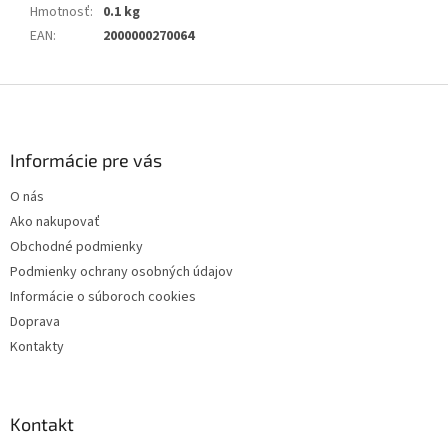
Hmotnosť
:
0.1 kg
EAN
:
2000000270064
Z
á
p
ä
Informácie pre vás
t
O nás
i
Ako nakupovať
e
Obchodné podmienky
Podmienky ochrany osobných údajov
Informácie o súboroch cookies
Doprava
Kontakty
Kontakt