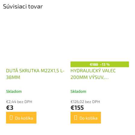
Súvisiaci tovar
€180
–13 %
DUTÁ SKRUTKA M22X1,5 L-
HYDRAULICKÝ VALEC
38MM
200MM VÝSUV,
63/32/200
Skladom
Skladom
€2,44 bez DPH
€126,02 bez DPH
€3
€155
Do košíka
Do košíka