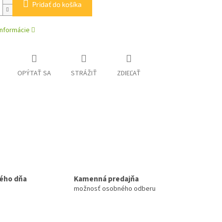
Pridať do košíka
informácie
OPÝTAŤ SA
STRÁŽIŤ
ZDIEĽAŤ
ého dňa
Kamenná predajňa
možnosť osobného odberu