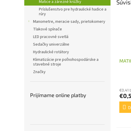
Súvis
Matice a zárezné krúžky
Príslušenstvo pre hydraulické hadice a
rúry
Manometre, meracie sady, prietokomery
Tlakové spínače
LED pracovné svetlá
Sedačky univerzálne
Hydraulické rotátory
Klimatizácie pre poľnohospodárske a
MATI
stavebné stroje
Značky
€0,41 
Prijímame online platby
€0,
D