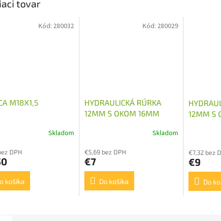
iaci tovar
Kód:
280032
Kód:
280029
CA M18X1,5
HYDRAULICKÁ RÚRKA
HYDRAUL
12MM S OKOM 16MM
12MM S 
DĹŽKA 310MM
DĹŽKA 
Skladom
Skladom
bez DPH
€5,69 bez DPH
€7,32 bez 
50
€7
€9
o košíka
Do košíka
Do ko