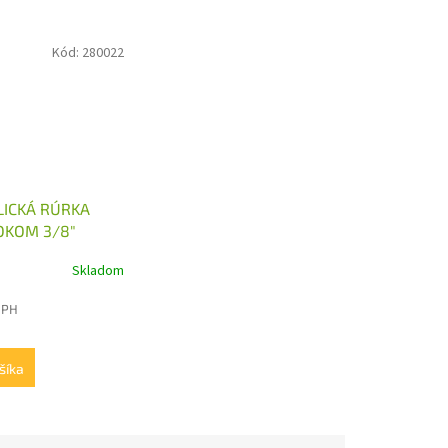
Kód:
280022
ICKÁ RÚRKA
OKOM 3/8"
300MM
Skladom
DPH
šíka