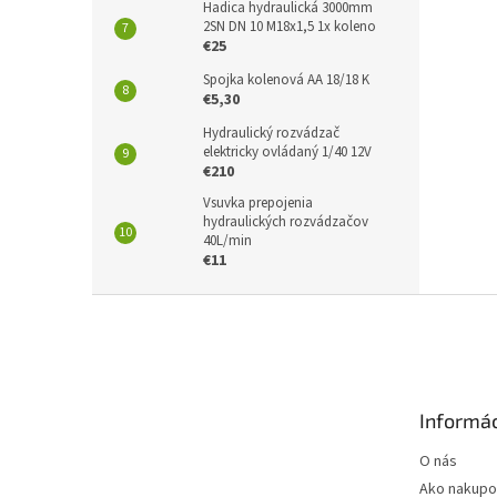
Hadica hydraulická 3000mm
2SN DN 10 M18x1,5 1x koleno
€25
Spojka kolenová AA 18/18 K
€5,30
Hydraulický rozvádzač
elektricky ovládaný 1/40 12V
€210
Vsuvka prepojenia
hydraulických rozvádzačov
40L/min
€11
Z
á
p
ä
t
Informác
i
e
O nás
Ako nakupo