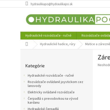
Prejsť
hydraulikapo@hydraulikapo.sk
na
obsah
Hydraulické rozvádzače - ručné
Rozvádzače ovláda
Domov
Hydraulické hadice, rúry
Matice a zárezné
B
Zár
o
Preskočiť
č
Priemer
Neohod
Kategórie
kategórie
n
hodnote
ý
produkt
Hydraulické rozvádzače - ručné
p
je
Rozvádzače ovládané joystickom cez
0,0
a
lanovody
z
n
Elektricky ovládané rozvádzače
5
e
hviezdič
Čerpadlá s prevodovkou na vývod
l
kardanu
Hydraulické čerpadlá