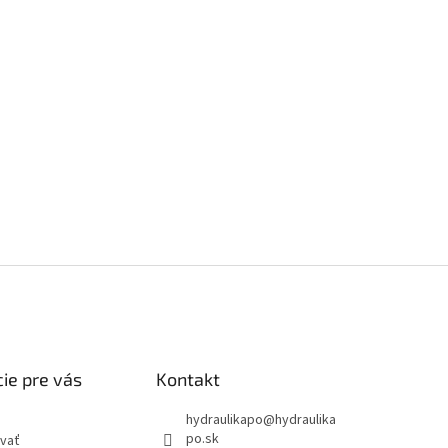
ie pre vás
Kontakt
hydraulikapo
@
hydraulika
po.sk
vať