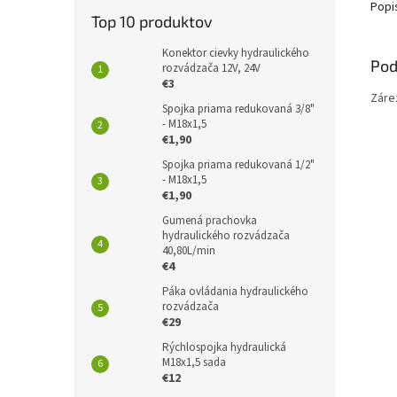
Popi
Top 10 produktov
Konektor cievky hydraulického
Pod
rozvádzača 12V, 24V
€3
Záre
Spojka priama redukovaná 3/8"
- M18x1,5
€1,90
Spojka priama redukovaná 1/2"
- M18x1,5
€1,90
Gumená prachovka
hydraulického rozvádzača
40,80L/min
€4
Páka ovládania hydraulického
rozvádzača
€29
Rýchlospojka hydraulická
M18x1,5 sada
€12