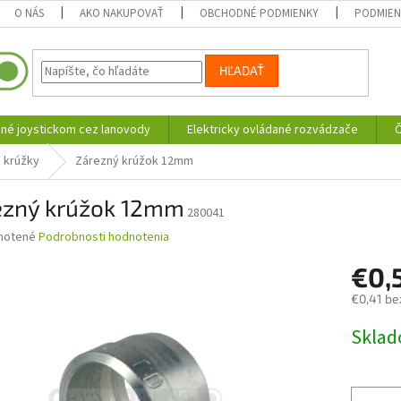
O NÁS
AKO NAKUPOVAŤ
OBCHODNÉ PODMIENKY
PODMIEN
HĽADAŤ
né joystickom cez lanovody
Elektricky ovládané rozvádzače
Č
 krúžky
Zárezný krúžok 12mm
ezný krúžok 12mm
280041
né
notené
Podrobnosti hodnotenia
nie
€0,
u
€0,41 be
Jednotk
Skla
cena:
iek.