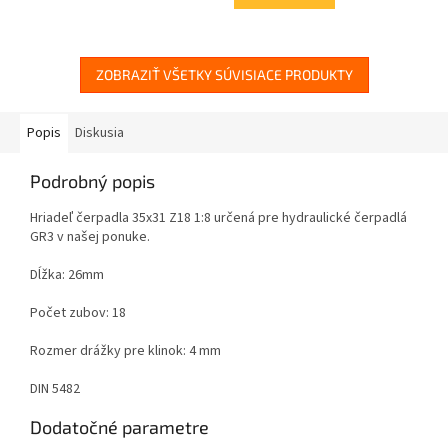
5
hviezdičiek.
ZOBRAZIŤ VŠETKY SÚVISIACE PRODUKTY
Popis
Diskusia
Podrobný popis
Hriadeľ čerpadla 35x31 Z18 1:8 určená pre hydraulické čerpadlá
GR3 v našej ponuke.
Dĺžka: 26mm
Počet zubov: 18
Rozmer drážky pre klinok: 4 mm
DIN 5482
Dodatočné parametre