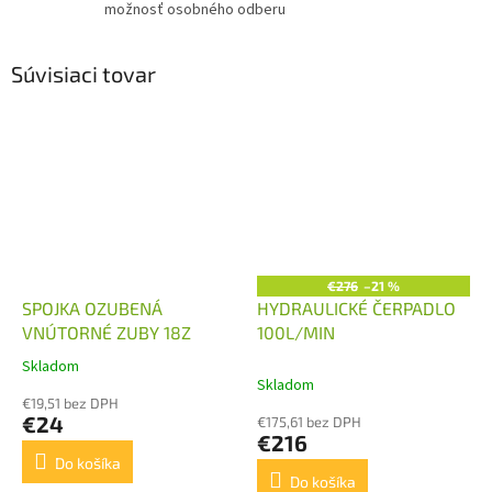
možnosť osobného odberu
Súvisiaci tovar
€276
–21 %
SPOJKA OZUBENÁ
HYDRAULICKÉ ČERPADLO
VNÚTORNÉ ZUBY 18Z
100L/MIN
Skladom
Priemerné
Skladom
hodnotenie
€19,51 bez DPH
produktu
€24
€175,61 bez DPH
je
€216
4,0
Do košíka
z
Do košíka