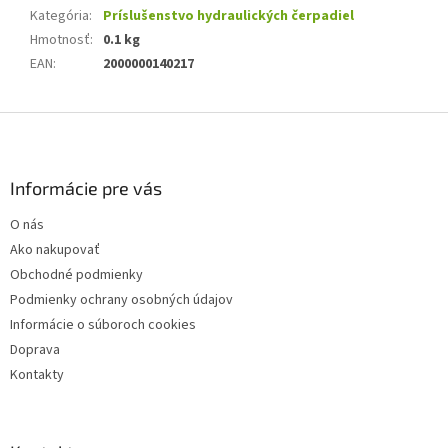
Kategória
:
Príslušenstvo hydraulických čerpadiel
Hmotnosť
:
0.1 kg
EAN
:
2000000140217
Z
á
p
ä
Informácie pre vás
t
O nás
i
Ako nakupovať
e
Obchodné podmienky
Podmienky ochrany osobných údajov
Informácie o súboroch cookies
Doprava
Kontakty