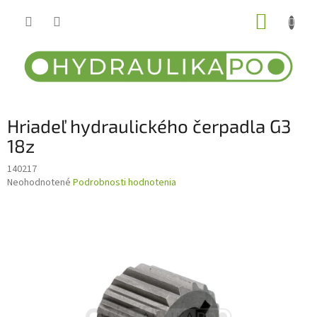
Prejsť
NÁKUP
na
obsah
KOŠÍK
Hriadeľ hydraulického čerpadla G3
18z
140217
Priemerné
Neohodnotené
Podrobnosti hodnotenia
hodnotenie
produktu
je
0,0
z
5
hviezdičiek.