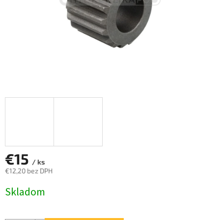
€15
/ ks
€12,20 bez DPH
Jednotková
Skladom
cena: