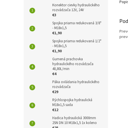
Popi
Konektor cievky hydraulického
rozvádzača 12V, 24V
€3
Pod
Spojka priama redukovaná 3/8"
- M18x1,5
Prev
€1,90
prev
Spojka priama redukovaná 1/2"
- M18x1,5
€1,90
Gumená prachovka
hydraulického rozvádzača
40,80L/min
€4
Páka ovládania hydraulického
rozvádzača
€29
Rýchlospojka hydraulická
M18x1,5 sada
€12
Hadica hydraulická 3000mm
2SN DN 10 M18x1,5 1x koleno