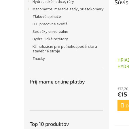
Súvis
Hydraulické hadice, rúry
Manometre, meracie sady, prietokomery
Tlakové spínače
LED pracovné svetlá
Sedačky univerzálne
Hydraulické rotátory
Klimatizácie pre poľnohospodárske a
stavebné stroje
Značky
HRIA
HYDR
ČERP
Prijímame online platby
€12,20
€15
D
Top 10 produktov