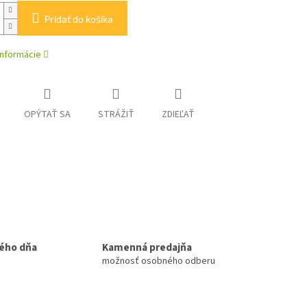
Pridať do košíka
informácie
OPÝTAŤ SA
STRÁŽIŤ
ZDIEĽAŤ
ého dňa
Kamenná predajňa
možnosť osobného odberu