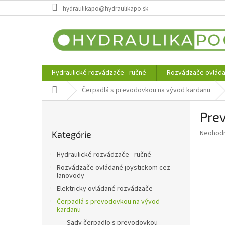
Prejsť
hydraulikapo@hydraulikapo.sk
na
obsah
Hydraulické rozvádzače - ručné
Rozvádzače ovláda
Domov
Čerpadlá s prevodovkou na vývod kardanu
B
Pre
o
Preskočiť
č
Priemer
Neohod
Kategórie
kategórie
n
hodnote
ý
produkt
Hydraulické rozvádzače - ručné
p
je
Rozvádzače ovládané joystickom cez
0,0
a
lanovody
z
n
Elektricky ovládané rozvádzače
5
e
hviezdič
Čerpadlá s prevodovkou na vývod
l
kardanu
Sady čerpadlo s prevodovkou