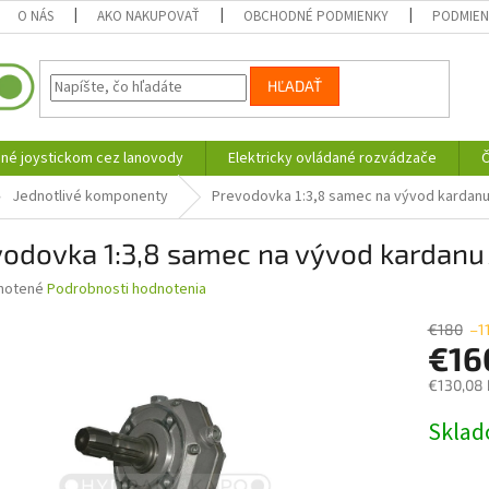
O NÁS
AKO NAKUPOVAŤ
OBCHODNÉ PODMIENKY
PODMIEN
HĽADAŤ
né joystickom cez lanovody
Elektricky ovládané rozvádzače
Č
Jednotlivé komponenty
Prevodovka 1:3,8 samec na vývod kardan
vodovka 1:3,8 samec na vývod kardanu
né
notené
Podrobnosti hodnotenia
nie
u
€180
–1
€16
€130,08
Jednotk
Skla
iek.
cena: