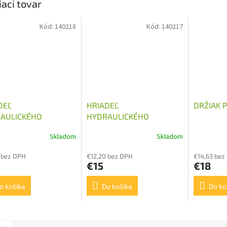
iaci tovar
Kód:
140218
Kód:
140217
DEĽ
HRIADEĽ
DRŽIAK 
AULICKÉHO
HYDRAULICKÉHO
ADLA G2 18Z
ČERPADLA G3 18Z
Skladom
Skladom
 bez DPH
€12,20 bez DPH
€14,63 bez
€15
€18
o košíka
Do košíka
Do ko