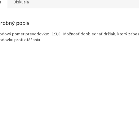
s
Diskusia
robný popis
odový pomer prevodovky: 1:3,8 Možnosť doobjednať držiak, ktorý zabe
odovku proti otáčaniu.