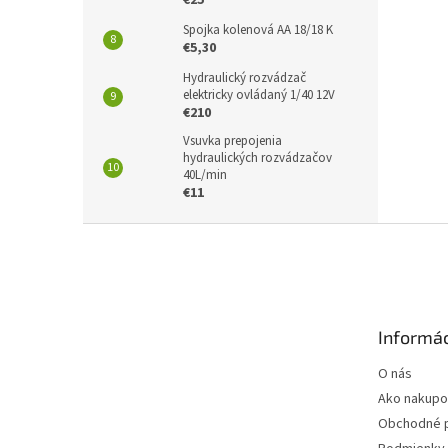
€25
Spojka kolenová AA 18/18 K
€5,30
Hydraulický rozvádzač
elektricky ovládaný 1/40 12V
€210
Vsuvka prepojenia
hydraulických rozvádzačov
40L/min
€11
Z
á
p
ä
t
Informác
i
e
O nás
Ako nakupo
Obchodné 