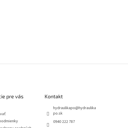
ie pre vás
Kontakt
hydraulikapo
@
hydraulika
po.sk
vať
podmienky
0940 222 787