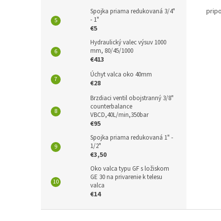
prip
Spojka priama redukovaná 3/4"
- 1"
€5
Hydraulický valec výsuv 1000
mm, 80/45/1000
€413
Úchyt valca oko 40mm
€28
Brzdiaci ventil obojstranný 3/8"
counterbalance
VBCD,40L/min,350bar
€95
Spojka priama redukovaná 1" -
1/2"
€3,50
Oko valca typu GF s ložiskom
GE 30 na privarenie k telesu
valca
€14
Z