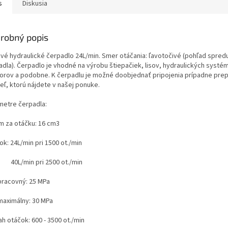
s
Diskusia
robný popis
vé hydraulické čerpadlo 24L/min. Smer otáčania: ľavotočivé (
pohľad spredu
adla
). Čerpadlo je vhodné na výrobu štiepačiek, lisov, hydraulických systé
torov a podobne. K čerpadlu je možné doobjednať pripojenia prípadne pre
eľ, ktorú nájdete v našej ponuke.
metre čerpadla:
m za otáčku: 16 cm3
tok: 24L/min pri 1500 ot./min
/min pri 2500 ot./min
 pracovný: 25 MPa
 maximálny: 30 MPa
h otáčok: 600 - 3500 ot./min