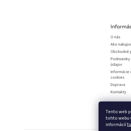
á
p
ä
t
Informác
i
e
O nás
Ako nakupo
Obchodné 
Podmienky 
údajov
Informácie
cookies
Doprava
Kontakty
Tento web p
tohto webu v
informácií
t