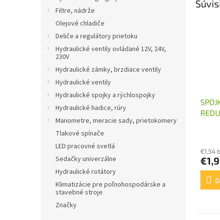
Súvis
Filtre, nádrže
Olejové chladiče
Deliče a regulátory prietoku
Hydraulické ventily ovládané 12V, 24V,
230V
Hydraulické zámky, brzdiace ventily
Hydraulické ventily
Hydraulické spojky a rýchlospojky
SPOJ
Hydraulické hadice, rúry
REDU
Manometre, meracie sady, prietokomery
M16X
Tlakové spínače
LED pracovné svetlá
€1,54 
Sedačky univerzálne
€1,
Hydraulické rotátory
D
Klimatizácie pre poľnohospodárske a
stavebné stroje
Značky