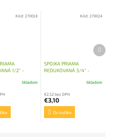
Kód:
270018
Kód:
270024
Ďalší
produkt
PRIAMA
SPOJKA PRIAMA
ANÁ 1/2" -
REDUKOVANÁ 3/4" -
M22X1,5
Skladom
Skladom
DPH
€2,52 bez DPH
€3,10
šíka
Do košíka