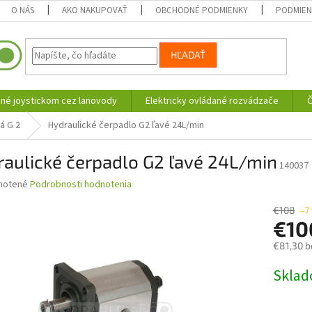
O NÁS
AKO NAKUPOVAŤ
OBCHODNÉ PODMIENKY
PODMIEN
HĽADAŤ
né joystickom cez lanovody
Elektricky ovládané rozvádzače
Č
á G 2
Hydraulické čerpadlo G2 ľavé 24L/min
aulické čerpadlo G2 ľavé 24L/min
140037
né
notené
Podrobnosti hodnotenia
nie
u
€108
–7
€1
€81,30 b
Jednotk
Skla
iek.
cena: