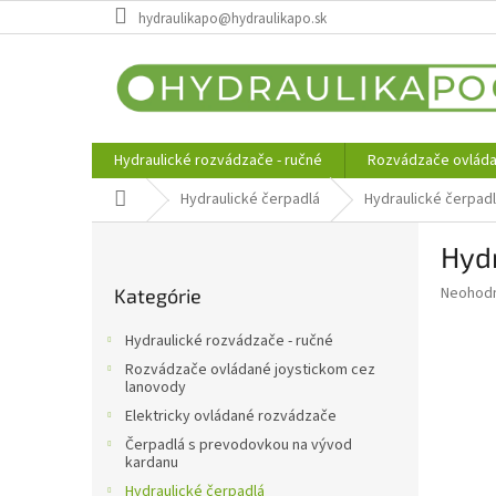
Prejsť
hydraulikapo@hydraulikapo.sk
na
obsah
Hydraulické rozvádzače - ručné
Rozvádzače ovláda
Domov
Hydraulické čerpadlá
Hydraulické čerpadl
B
Hydr
o
Preskočiť
č
Priemer
Neohod
Kategórie
kategórie
n
hodnote
ý
produkt
Hydraulické rozvádzače - ručné
p
je
Rozvádzače ovládané joystickom cez
0,0
a
lanovody
z
n
Elektricky ovládané rozvádzače
5
e
hviezdič
Čerpadlá s prevodovkou na vývod
l
kardanu
Hydraulické čerpadlá