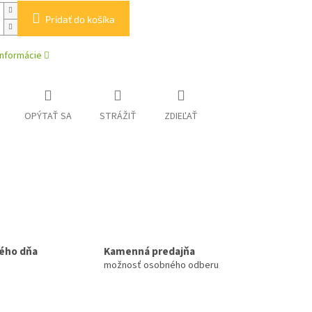
Pridať do košíka
informácie
OPÝTAŤ SA
STRÁŽIŤ
ZDIEĽAŤ
ého dňa
Kamenná predajňa
možnosť osobného odberu