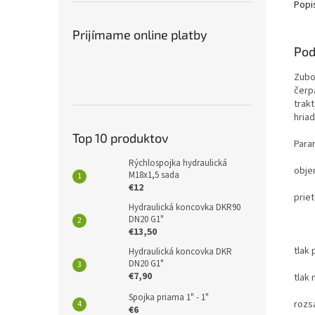
Popi
Prijímame online platby
Pod
Zubo
čerp
trak
hriad
Top 10 produktov
Para
Rýchlospojka hydraulická
obje
M18x1,5 sada
€12
prie
Hydraulická koncovka DKR90
DN20 G1"
40L
€13,50
tlak
Hydraulická koncovka DKR
DN20 G1"
€7,90
tlak
Spojka priama 1" - 1"
rozsa
€6