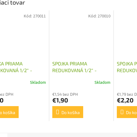
iaci tovar
Kód:
270011
Kód:
270010
KA PRIAMA
SPOJKA PRIAMA
SPOJKA 
KOVANÁ 1/2" -
REDUKOVANÁ 1/2" -
REDUKOV
1,5
M18X1,5
M22X1,5
Skladom
Skladom
bez DPH
€1,54 bez DPH
€1,79 bez 
90
€1,90
€2,20
o košíka
Do košíka
Do ko