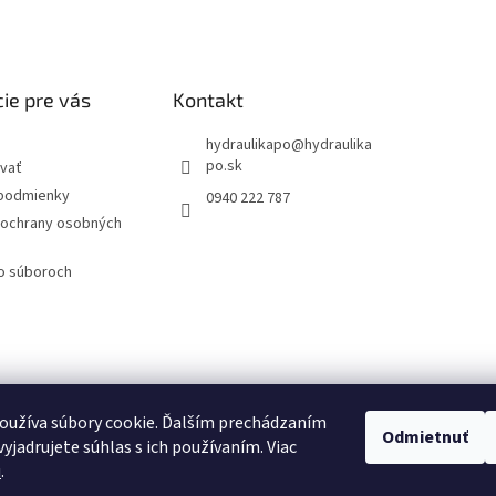
ie pre vás
Kontakt
hydraulikapo
@
hydraulika
po.sk
vať
podmienky
0940 222 787
ochrany osobných
 o súboroch
oužíva súbory cookie. Ďalším prechádzaním
Odmietnuť
yjadrujete súhlas s ich používaním. Viac
u
.