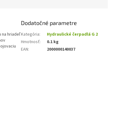
Dodatočné parametre
 na hriadeľ
Kategória
:
Hydraulické čerpadlá G 2
mov
Hmotnosť
:
0.1 kg
pojovaciu
EAN
:
2000000140037