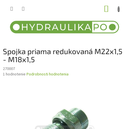
Prejsť
NÁKUP
na
obsah
KOŠÍK
Spojka priama redukovaná M22x1,5
- M18x1,5
270007
Priemerné
1 hodnotenie
Podrobnosti hodnotenia
hodnotenie
produktu
je
2,0
z
5
hviezdičiek.