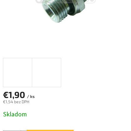
€1,90
/ ks
€1,54 bez DPH
Jednotková
Skladom
cena: