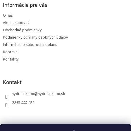
ä
Informácie pre vás
t
O nás
i
Ako nakupovať
e
Obchodné podmienky
Podmienky ochrany osobných údajov
Informácie o súboroch cookies
Doprava
Kontakty
Kontakt
hydraulikapo
@
hydraulikapo.sk
0940 222 787