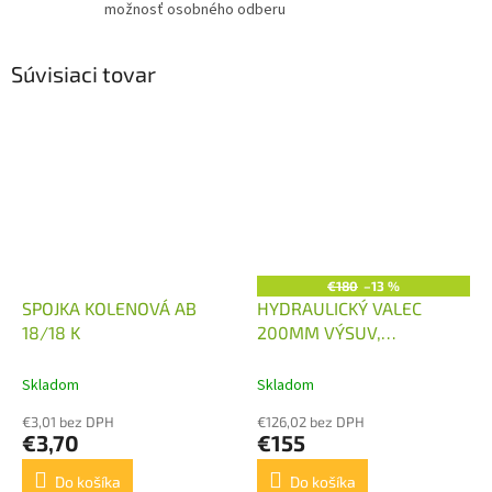
možnosť osobného odberu
Súvisiaci tovar
€180
–13 %
SPOJKA KOLENOVÁ AB
HYDRAULICKÝ VALEC
18/18 K
200MM VÝSUV,
63/32/200
Skladom
Skladom
€3,01 bez DPH
€126,02 bez DPH
€3,70
€155
Do košíka
Do košíka