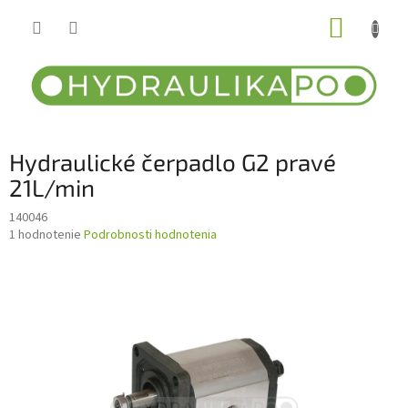
Prejsť
NÁKUP
na
obsah
KOŠÍK
Hydraulické čerpadlo G2 pravé
21L/min
140046
Priemerné
1 hodnotenie
Podrobnosti hodnotenia
hodnotenie
produktu
je
3,0
z
5
hviezdičiek.