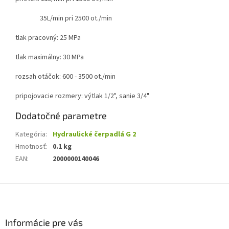
35L/min pri 2500 ot./min
tlak pracovný: 25 MPa
tlak maximálny: 30 MPa
rozsah otáčok: 600 - 3500 ot./min
pripojovacie rozmery:
výtlak 1/2", sanie 3/4"
Dodatočné parametre
Kategória
:
Hydraulické čerpadlá G 2
Hmotnosť
:
0.1 kg
EAN
:
2000000140046
Z
á
p
ä
Informácie pre vás