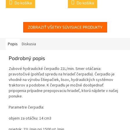
Do košíka
Do košíka
ZOBRAZIŤ VŠETKY SÚVISIACE PRODUKTY
Popis
Diskusia
Podrobný popis
Zubové hydraulické čerpadlo 21L/min. Smer otáčania:
pravotočivé (
pohľad spredu na hriadeľ čerpadla
). Čerpadlo je
vhodné na výrobu štiepačiek, lisov, hydraulických systémov
traktorov a podobne. K čerpadlu je možné doobjednať
pripojenia prípadne prepojovaciu hriadeľ, ktorú nájdete v našej
ponuke.
Parametre čerpadla:
objem za otáčku: 14 cm3
prietok: 21L/min pri 1500 ot./min