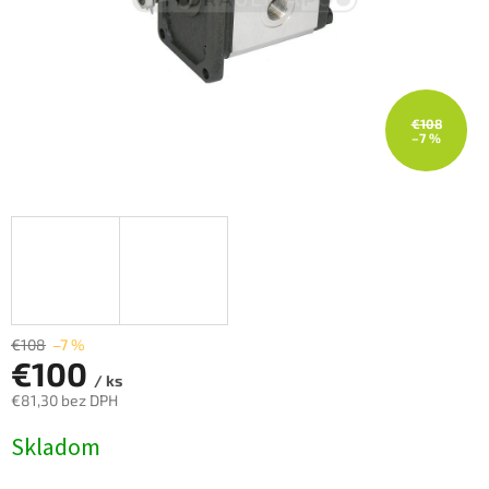
€108
–7 %
€108
–7 %
€100
/ ks
€81,30 bez DPH
Jednotková
Skladom
cena: