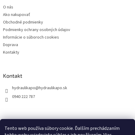
t
O nás
i
Ako nakupovať
e
Obchodné podmienky
Podmienky ochrany osobných údajov
Informácie o súboroch cookies
Doprava
Kontakty
Kontakt
hydraulikapo
@
hydraulikapo.sk
0940 222 787
Tento web používa súbory cookie. Ďalším prechádzaním