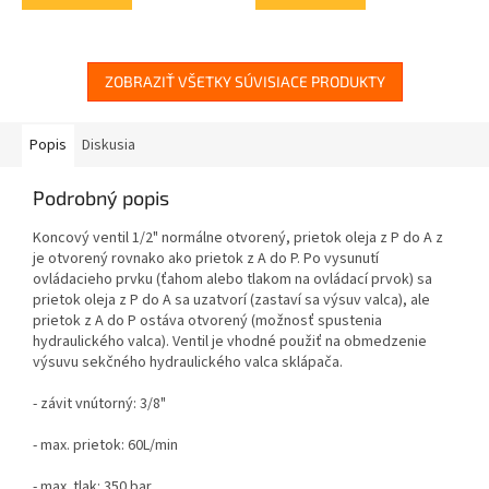
ZOBRAZIŤ VŠETKY SÚVISIACE PRODUKTY
Popis
Diskusia
Podrobný popis
Koncový ventil 1/2" normálne otvorený, prietok oleja z P do A z
je otvorený rovnako ako prietok z A do P. Po vysunutí
ovládacieho prvku (ťahom alebo tlakom na ovládací prvok) sa
prietok oleja z P do A sa uzatvorí (zastaví sa výsuv valca), ale
prietok z A do P ostáva otvorený (možnosť spustenia
hydraulického valca). Ventil je vhodné použiť na obmedzenie
výsuvu sekčného hydraulického valca sklápača.
- závit vnútorný: 3/8"
- max. prietok: 60L/min
- max. tlak: 350 bar