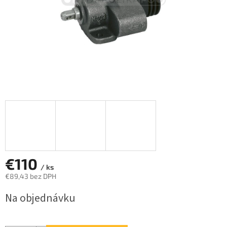
€110
/ ks
€89,43 bez DPH
Jednotková
Na objednávku
cena: