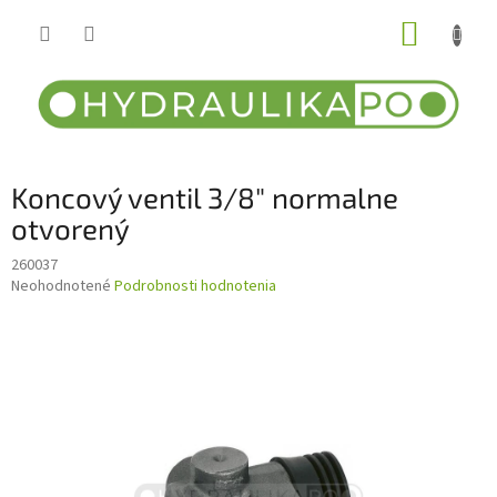
Prejsť
NÁKUP
na
obsah
KOŠÍK
Koncový ventil 3/8" normalne
otvorený
260037
Priemerné
Neohodnotené
Podrobnosti hodnotenia
hodnotenie
produktu
je
0,0
z
5
hviezdičiek.