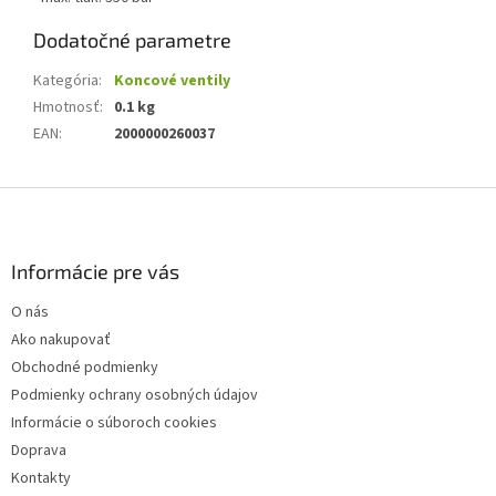
Dodatočné parametre
Kategória
:
Koncové ventily
Hmotnosť
:
0.1 kg
EAN
:
2000000260037
Z
á
p
ä
Informácie pre vás
t
O nás
i
Ako nakupovať
e
Obchodné podmienky
Podmienky ochrany osobných údajov
Informácie o súboroch cookies
Doprava
Kontakty