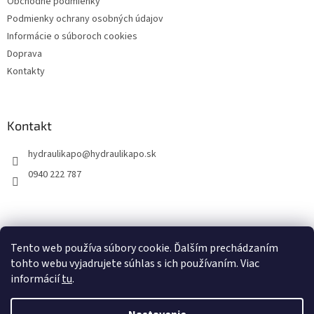
Obchodné podmienky
Podmienky ochrany osobných údajov
Informácie o súboroch cookies
Doprava
Kontakty
Kontakt
hydraulikapo
@
hydraulikapo.sk
0940 222 787
Tento web používa súbory cookie. Ďalším prechádzaním
tohto webu vyjadrujete súhlas s ich používaním. Viac
informácií
tu
.