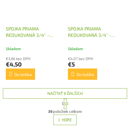
SPOJKA PRIAMA
SPOJKA PRIAMA
REDUKOVANÁ 3/4" -
REDUKOVANÁ 3/4" -
M30X2
M30X1,5
Skladom
Skladom
€3,66 bez DPH
€4,07 bez DPH
€4,50
€5
Do košíka
Do košíka
NAČÍTAŤ 6 ĎALŠÍCH
S
1
2
t
O
r
30
položiek celkom
v
á
l
HORE
n
á
k