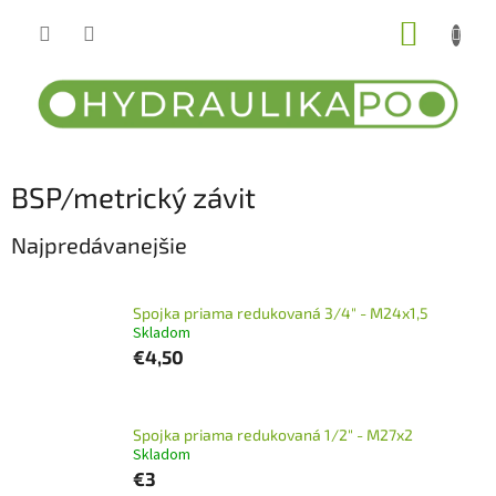
Prejsť
NÁKUP
na
obsah
KOŠÍK
BSP/metrický závit
Najpredávanejšie
Spojka priama redukovaná 3/4" - M24x1,5
Skladom
€4,50
Spojka priama redukovaná 1/2" - M27x2
Skladom
€3