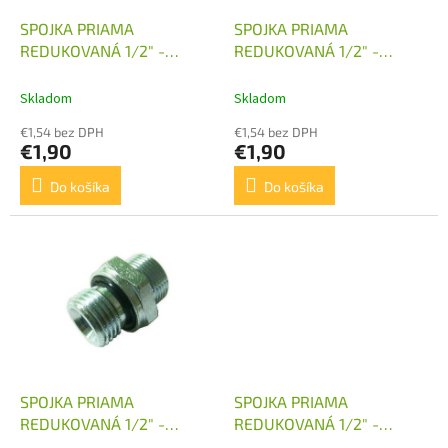
o
o
d
SPOJKA PRIAMA
SPOJKA PRIAMA
v
u
REDUKOVANÁ 1/2" -
REDUKOVANÁ 1/2" -
k
M14X1,5
M16X1,5
t
Skladom
Skladom
o
€1,54 bez DPH
€1,54 bez DPH
v
€1,90
€1,90
Do košíka
Do košíka
SPOJKA PRIAMA
SPOJKA PRIAMA
REDUKOVANÁ 1/2" -
REDUKOVANÁ 1/2" -
M18X1,5
M20X1,5