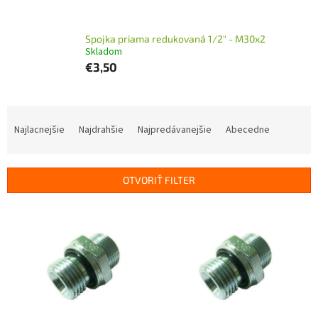
Spojka priama redukovaná 1/2" - M30x2
Skladom
€3,50
R
a
Najlacnejšie
Najdrahšie
Najpredávanejšie
Abecedne
d
e
n
OTVORIŤ FILTER
i
e
V
p
ý
r
p
o
i
d
s
u
p
k
r
t