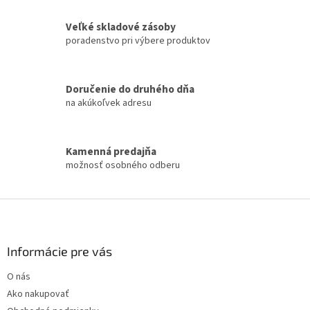
d
o
v
a
a
Veľké skladové zásoby
c
n
i
poradenstvo pri výbere produktov
i
e
e
p
r
Doručenie do druhého dňa
v
na akúkoľvek adresu
k
y
v
ý
Kamenná predajňa
p
možnosť osobného odberu
i
s
u
Z
á
p
ä
Informácie pre vás
t
O nás
i
Ako nakupovať
e