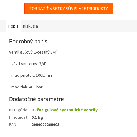
ZOBRAZIŤ VŠETKY SÚVISIACE PRODUKTY
Popis
Diskusia
Podrobný popis
Ventil guľový 2-cestný 3/4"
- závit vnutorný: 3/4"
- max. prietok: 100L/min
- max. tlak: 400 bar
Dodatočné parametre
Kategória
:
Ručné guľové hydraulické ventily
Hmotnosť
:
0.1 kg
EAN
:
2000000260008