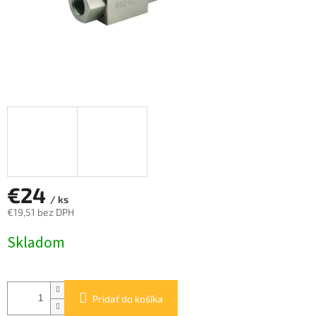
€24
/ ks
€19,51 bez DPH
Jednotková
Skladom
cena:
Pridať do košíka