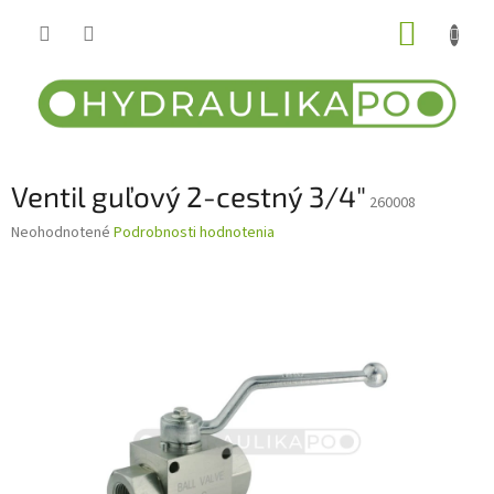
Prejsť
NÁKUP
na
obsah
KOŠÍK
Ventil guľový 2-cestný 3/4"
260008
Priemerné
Neohodnotené
Podrobnosti hodnotenia
hodnotenie
produktu
je
0,0
z
5
hviezdičiek.