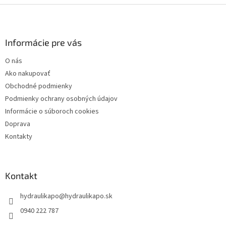
Z
á
p
ä
Informácie pre vás
t
O nás
i
Ako nakupovať
e
Obchodné podmienky
Podmienky ochrany osobných údajov
Informácie o súboroch cookies
Doprava
Kontakty
Kontakt
hydraulikapo
@
hydraulikapo.sk
0940 222 787