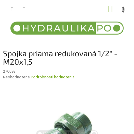
Prejsť
NÁKUP
na
obsah
KOŠÍK
Spojka priama redukovaná 1/2" -
M20x1,5
270098
Priemerné
Neohodnotené
Podrobnosti hodnotenia
hodnotenie
produktu
je
0,0
z
5
hviezdičiek.