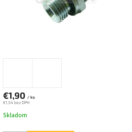
€1,90
/ ks
€1,54 bez DPH
Jednotková
Skladom
cena: