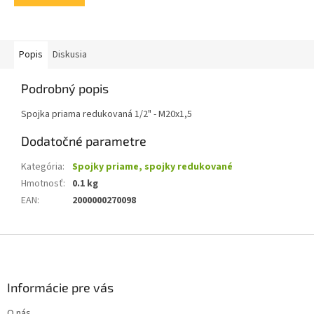
Popis
Diskusia
Podrobný popis
Spojka priama redukovaná 1/2" - M20x1,5
Dodatočné parametre
Kategória
:
Spojky priame, spojky redukované
Hmotnosť
:
0.1 kg
EAN
:
2000000270098
Z
á
p
ä
Informácie pre vás
t
O nás