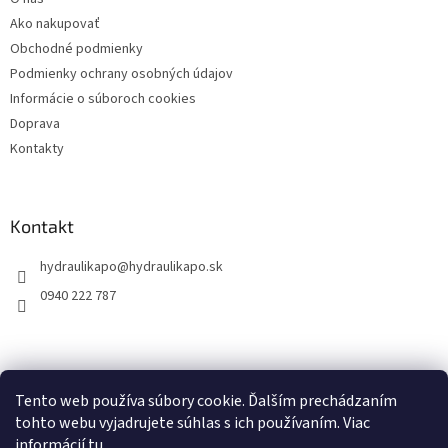
i
Ako nakupovať
e
Obchodné podmienky
Podmienky ochrany osobných údajov
Informácie o súboroch cookies
Doprava
Kontakty
Kontakt
hydraulikapo
@
hydraulikapo.sk
0940 222 787
Tento web používa súbory cookie. Ďalším prechádzaním
tohto webu vyjadrujete súhlas s ich používaním. Viac
informácií
tu
.