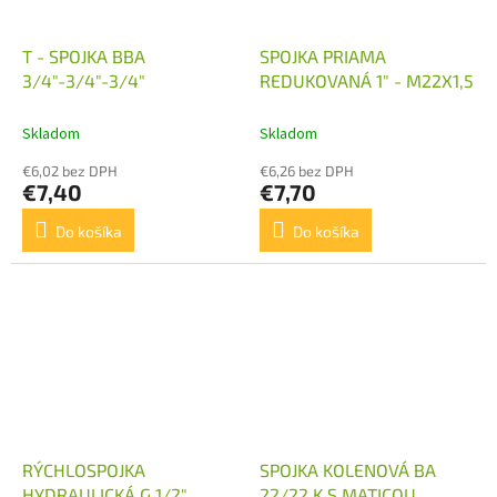
T - SPOJKA BBA
SPOJKA PRIAMA
3/4"-3/4"-3/4"
REDUKOVANÁ 1" - M22X1,5
Skladom
Skladom
€6,02 bez DPH
€6,26 bez DPH
€7,40
€7,70
Do košíka
Do košíka
RÝCHLOSPOJKA
SPOJKA KOLENOVÁ BA
HYDRAULICKÁ G 1/2"
22/22 K S MATICOU