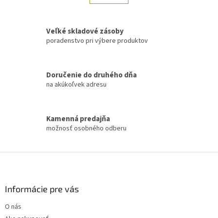
á
k
d
o
v
a
a
Veľké skladové zásoby
c
n
i
poradenstvo pri výbere produktov
i
e
e
p
r
Doručenie do druhého dňa
v
na akúkoľvek adresu
k
y
v
ý
Kamenná predajňa
p
možnosť osobného odberu
i
s
u
Z
á
p
ä
Informácie pre vás
t
O nás
i