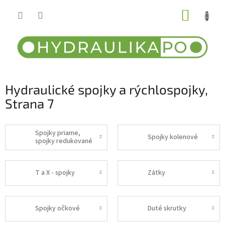
Prejsť
NÁKUP
na
obsah
KOŠÍK
Hydraulické spojky a rýchlospojky
,
Strana 7
Spojky priame,
Spojky kolenové
spojky redukované
T a X - spojky
Zátky
Spojky očkové
Duté skrutky