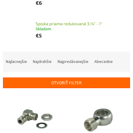
€6
Spojka priama redukovaná 3/4" - 1"
Skladom
€5
R
a
Najlacnejšie
Najdrahšie
Najpredávanejšie
Abecedne
d
e
n
OTVORIŤ FILTER
i
e
V
p
ý
r
p
o
i
d
s
u
p