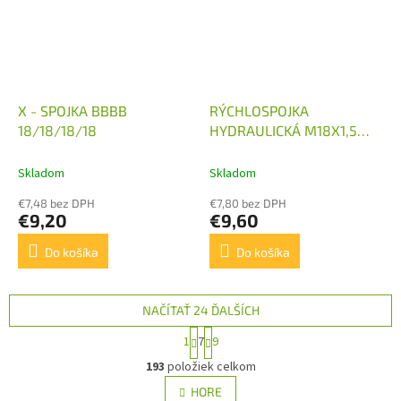
X - SPOJKA BBBB
RÝCHLOSPOJKA
18/18/18/18
HYDRAULICKÁ M18X1,5
SAMICA DLHÁ
Skladom
Skladom
€7,48 bez DPH
€7,80 bez DPH
€9,20
€9,60
Do košíka
Do košíka
NAČÍTAŤ 24 ĎALŠÍCH
S
1
7
9
t
O
r
193
položiek celkom
v
á
l
HORE
n