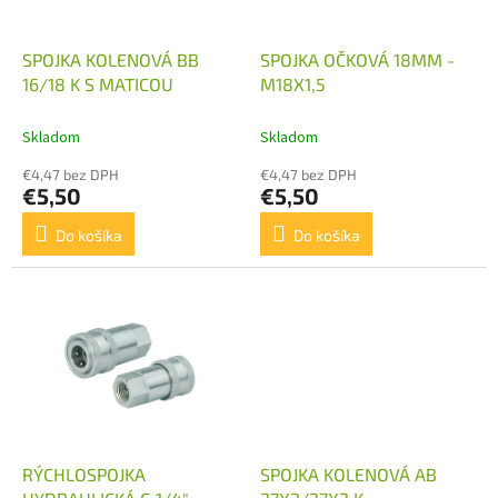
k
r
t
o
o
d
SPOJKA KOLENOVÁ BB
SPOJKA OČKOVÁ 18MM -
v
u
16/18 K S MATICOU
M18X1,5
k
t
Skladom
Skladom
o
€4,47 bez DPH
€4,47 bez DPH
v
€5,50
€5,50
Do košíka
Do košíka
RÝCHLOSPOJKA
SPOJKA KOLENOVÁ AB