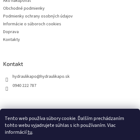
Ako nakupovať
e
Obchodné podmienky
Podmienky ochrany osobných údajov
Informácie o súboroch cookies
Doprava
Kontakty
Kontakt
hydraulikapo
@
hydraulikapo.sk
0940 222 787
Tento web používa súbory cookie. Ďalším prechádzaním
tohto webu vyjadrujete súhlas s ich používaním. Viac
informácií
tu
.