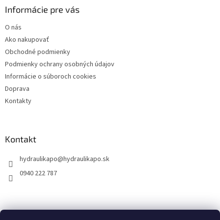
ä
Informácie pre vás
t
O nás
i
Ako nakupovať
e
Obchodné podmienky
Podmienky ochrany osobných údajov
Informácie o súboroch cookies
Doprava
Kontakty
Kontakt
hydraulikapo
@
hydraulikapo.sk
0940 222 787