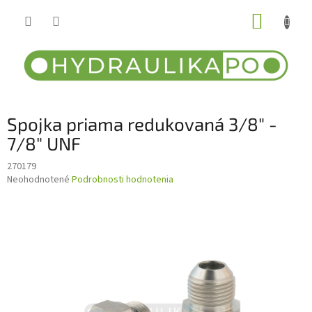
Prejsť
NÁKUP
na
obsah
KOŠÍK
Spojka priama redukovaná 3/8" -
7/8" UNF
270179
Priemerné
Neohodnotené
Podrobnosti hodnotenia
hodnotenie
produktu
je
0,0
z
5
hviezdičiek.