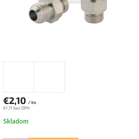
€2,10
/ ks
€1,71 bez DPH
Jednotková
Skladom
cena: