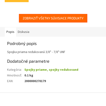
5
hviezdičiek.
ZOBRAZIŤ VŠETKY SÚVISIACE PRODUKTY
Popis
Diskusia
Podrobný popis
Spojka priama redukovaná 3/8" - 7/8" UNF
Dodatočné parametre
Kategória
:
Spojky priame, spojky redukované
Hmotnosť
:
0.1 kg
EAN
:
2000000270179
Z
á
p