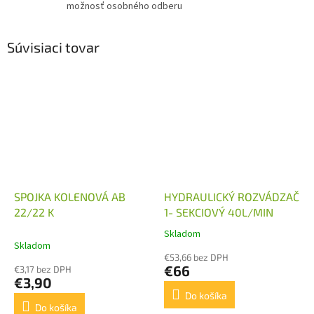
možnosť osobného odberu
Súvisiaci tovar
SPOJKA KOLENOVÁ AB
HYDRAULICKÝ ROZVÁDZAČ
22/22 K
1- SEKCIOVÝ 40L/MIN
Skladom
Priemerné
Skladom
hodnotenie
€53,66 bez DPH
produktu
€66
€3,17 bez DPH
je
€3,90
5,0
Do košíka
z
Do košíka