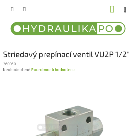
Prejsť
NÁKUP
na
obsah
KOŠÍK
Striedavý prepínací ventil VU2P 1/2"
260050
Priemerné
Neohodnotené
Podrobnosti hodnotenia
hodnotenie
produktu
je
0,0
z
5
hviezdičiek.