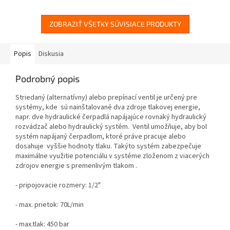
ZOBRAZIŤ VŠETKY SÚVISIACE PRODUKTY
Popis
Diskusia
Podrobný popis
Striedaný (alternatívny) alebo prepínací ventil je určený pre
systémy, kde
sú nainštalované dva
zdroje tlakovej energie,
napr. dve hydraulické čerpadlá napájajúce rovnaký hydraulický
rozvádzač alebo hydraulický systém.
Ventil umožňuje, aby bol
systém napájaný čerpadlom, ktoré práve pracuje alebo
dosahuje
vyššie hodnoty
tlaku.
Takýto systém zabezpečuje
maximálne využitie potenciálu v systéme
zloženom z viacerých
zdrojov
energie s premenlivým tlakom .
- pripojovacie rozmery: 1/2"
- max. prietok: 70L/min
- max.tlak: 450 bar