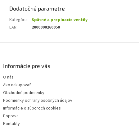
Dodatočné parametre
Kategória
:
Spätné a prepínacie ventily
EAN
:
2000000260050
Z
á
p
ä
Informácie pre vás
t
O nás
i
Ako nakupovať
e
Obchodné podmienky
Podmienky ochrany osobných údajov
Informácie o súboroch cookies
Doprava
Kontakty