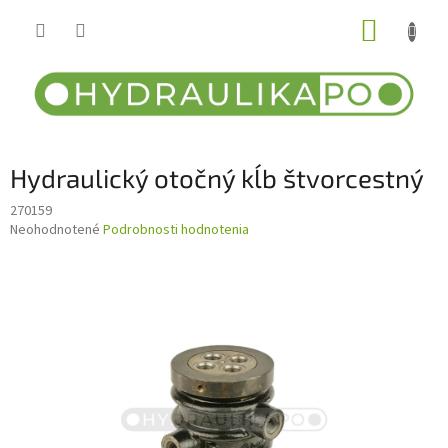
Prejsť
NÁKUP
na
obsah
KOŠÍK
Hydraulický otočný kĺb štvorcestný
270159
Priemerné
Neohodnotené
Podrobnosti hodnotenia
hodnotenie
produktu
je
0,0
z
5
hviezdičiek.