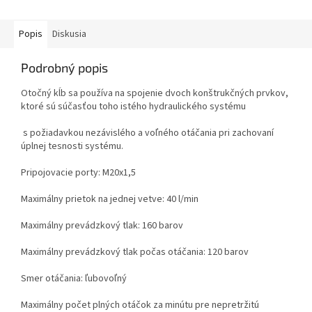
Popis
Diskusia
Podrobný popis
Otočný kĺb sa používa na spojenie
dvoch konštrukčných prvkov,
ktoré sú súčasťou toho istého hydraulického systému
s požiadavkou nezávislého a voľného otáčania pri zachovaní
úplnej tesnosti systému.
Pripojovacie porty: M20x1,5
Maximálny prietok na jednej vetve: 40 l/min
Maximálny prevádzkový tlak: 160 barov
Maximálny prevádzkový tlak počas otáčania: 120 barov
Smer otáčania: ľubovoľný
Maximálny počet plných otáčok za minútu pre nepretržitú