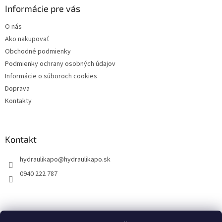
ä
Informácie pre vás
t
O nás
i
Ako nakupovať
e
Obchodné podmienky
Podmienky ochrany osobných údajov
Informácie o súboroch cookies
Doprava
Kontakty
Kontakt
hydraulikapo
@
hydraulikapo.sk
0940 222 787