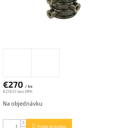
€270
/ ks
€219,51 bez DPH
Jednotková
Na objednávku
cena:
Pridať do košíka