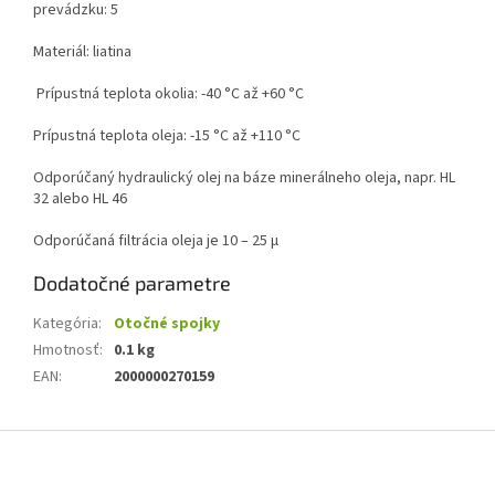
prevádzku: 5
Materiál: liatina
Prípustná teplota okolia: -40 °C až +60 °C
Prípustná teplota oleja: -15 °C až +110 °C
Odporúčaný hydraulický olej na báze minerálneho oleja, napr. HL
32 alebo HL 46
Odporúčaná filtrácia oleja je 10 – 25 µ
Dodatočné parametre
Kategória
:
Otočné spojky
Hmotnosť
:
0.1 kg
EAN
:
2000000270159
Z
á
p