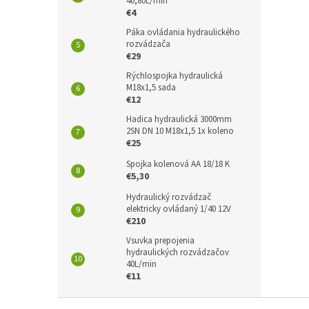
40,80L/min
€4
Páka ovládania hydraulického
rozvádzača
€29
Rýchlospojka hydraulická
M18x1,5 sada
€12
Hadica hydraulická 3000mm
2SN DN 10 M18x1,5 1x koleno
€25
Spojka kolenová AA 18/18 K
€5,30
Hydraulický rozvádzač
elektricky ovládaný 1/40 12V
€210
Vsuvka prepojenia
hydraulických rozvádzačov
40L/min
€11
Z