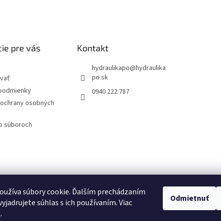
ie pre vás
Kontakt
hydraulikapo
@
hydraulika
po.sk
vať
podmienky
0940 222 787
ochrany osobných
 o súboroch
oužíva súbory cookie. Ďalším prechádzaním
Odmietnuť
yjadrujete súhlas s ich používaním. Viac
u
.