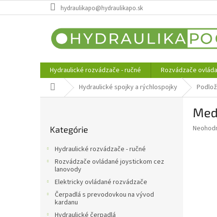
Prejsť
hydraulikapo@hydraulikapo.sk
na
obsah
Hydraulické rozvádzače - ručné
Rozvádzače ovláda
Domov
Hydraulické spojky a rýchlospojky
Podlož
B
Med
o
Preskočiť
č
Priemer
Neohod
Kategórie
kategórie
n
hodnote
ý
produkt
Hydraulické rozvádzače - ručné
p
je
Rozvádzače ovládané joystickom cez
0,0
a
lanovody
z
n
Elektricky ovládané rozvádzače
5
e
hviezdič
Čerpadlá s prevodovkou na vývod
l
kardanu
Hydraulické čerpadlá