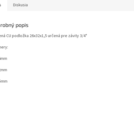
s
Diskusia
robný popis
ná CU podložka 26x32x1,5 určená pre závity 3/4"
ery:
26mm
32mm
1,5mm