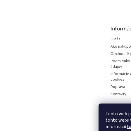
á
p
ä
t
Informác
i
e
O nás
Ako nakupo
Obchodné 
Podmienky 
údajov
Informácie
cookies
Doprava
Kontakty
Tento web p
tohto webu v
informácií
t