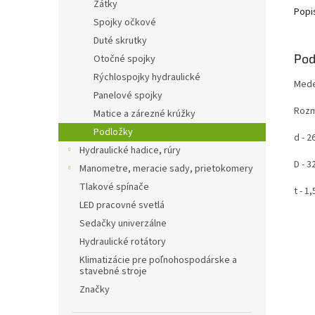
Zátky
Popi
Spojky očkové
Duté skrutky
Pod
Otočné spojky
Rýchlospojky hydraulické
Mede
Panelové spojky
Rozm
Matice a zárezné krúžky
Podložky
d - 
Hydraulické hadice, rúry
D - 
Manometre, meracie sady, prietokomery
Tlakové spínače
t - 
LED pracovné svetlá
Sedačky univerzálne
Hydraulické rotátory
Klimatizácie pre poľnohospodárske a
stavebné stroje
Značky