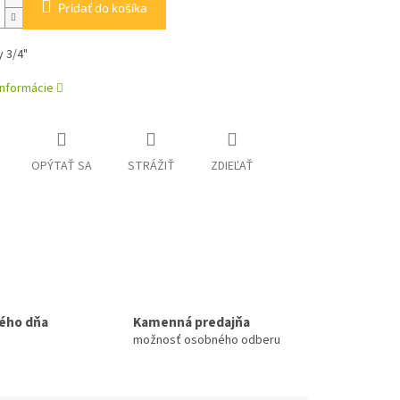
Pridať do košíka
y 3/4"
informácie
OPÝTAŤ SA
STRÁŽIŤ
ZDIEĽAŤ
ého dňa
Kamenná predajňa
možnosť osobného odberu