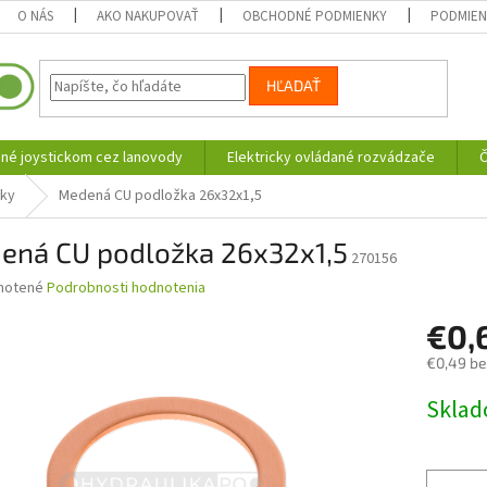
O NÁS
AKO NAKUPOVAŤ
OBCHODNÉ PODMIENKY
PODMIEN
HĽADAŤ
né joystickom cez lanovody
Elektricky ovládané rozvádzače
Č
ky
Medená CU podložka 26x32x1,5
ená CU podložka 26x32x1,5
270156
né
notené
Podrobnosti hodnotenia
nie
€0,
u
€0,49 b
Jednotk
Skla
cena:
iek.