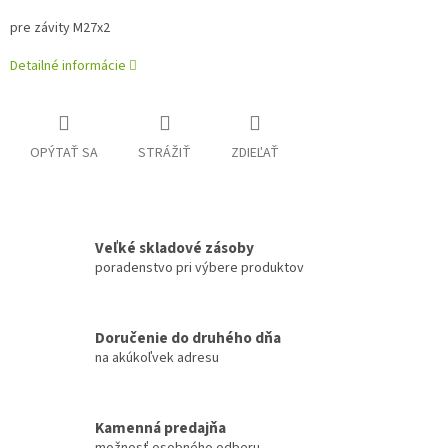
pre závity M27x2
Detailné informácie
OPÝTAŤ SA
STRÁŽIŤ
ZDIEĽAŤ
Veľké skladové zásoby
poradenstvo pri výbere produktov
Doručenie do druhého dňa
na akúkoľvek adresu
Kamenná predajňa
možnosť osobného odberu