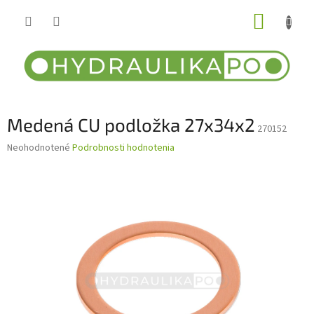
Prejsť
NÁKUP
na
obsah
KOŠÍK
Medená CU podložka 27x34x2
270152
Priemerné
Neohodnotené
Podrobnosti hodnotenia
hodnotenie
produktu
je
0,0
z
5
hviezdičiek.