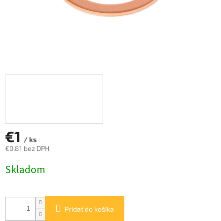
€1
/ ks
€0,81 bez DPH
Jednotková
Skladom
cena:
Pridať do košíka